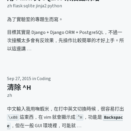
zh
flask
sqlite
jinja2
python
為了實驗室的專題生而寫。
目標其實是 Django + Django ORM + PostgreSQL，不過一
次接觸太多會有反效果，先操作比較簡單的才好上手。所
以這邊講 …
Sep 27, 2015
in
Coding
清除 ^H
zh
中文輸入我用嘸蝦米，在打中英文切換時候，很容易打出
這東西，在 vim 就會顯示成
，功能是
\x08
^H
Backspac
，但在一般 GUI 環境裡，可能就 …
e