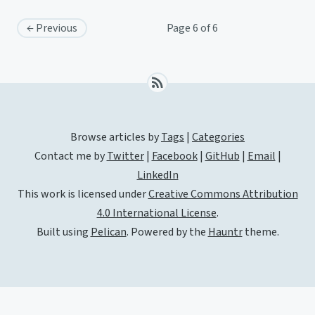
← Previous
Page 6 of 6
Browse articles by
Tags
|
Categories
Contact me by
Twitter
|
Facebook
|
GitHub
|
Email
|
LinkedIn
This work is licensed under
Creative Commons Attribution
4.0 International License
.
Built using
Pelican
. Powered by the
Hauntr
theme.